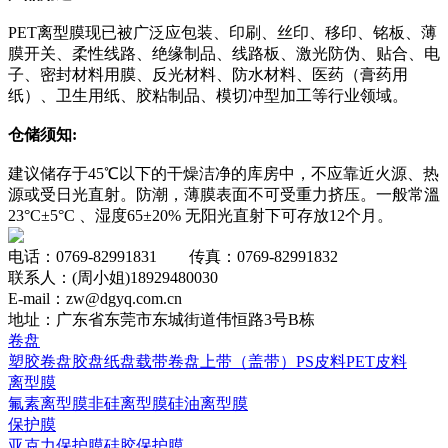
PET离型膜现已被广泛应包装、印刷、丝印、移印、铭板、薄
膜开关、柔性线路、绝缘制品、线路板、激光防伪、贴合、电
子、密封材料用膜、反光材料、防水材料、医药（膏药用
纸）、卫生用纸、胶粘制品、模切冲型加工等行业领域。
仓储须知:
建议储存于45℃以下的干燥洁净的库房中，不应靠近火源、热
源或受日光直射。防潮，薄膜表面不可受重力挤压。一般常溫
23°C±5°C 、湿度65±20% 无阳光直射下可存放12个月。
电话：0769-82991831 传真：0769-82991832
联系人：(周小姐)18929480030
E-mail：zw@dgyq.com.cn
地址：广东省东莞市东城街道伟恒路3号B栋
卷盘
塑胶卷盘
胶盘
纸盘
载带卷盘
上带（盖带）
PS皮料
PET皮料
离型膜
氟素离型膜
非硅离型膜
硅油离型膜
保护膜
亚克力保护膜
硅胶保护膜