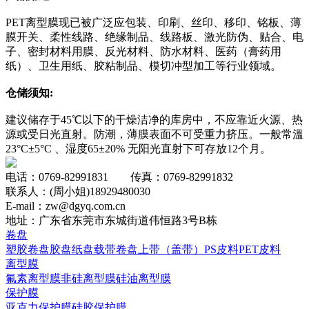
PET离型膜现已被广泛应包装、印刷、丝印、移印、铭板、薄
膜开关、柔性线路、绝缘制品、线路板、激光防伪、贴合、电
子、密封材料用膜、反光材料、防水材料、医药（膏药用
纸）、卫生用纸、胶粘制品、模切冲型加工等行业领域。
仓储须知:
建议储存于45℃以下的干燥洁净的库房中，不应靠近火源、热
源或受日光直射。防潮，薄膜表面不可受重力挤压。一般常溫
23°C±5°C 、湿度65±20% 无阳光直射下可存放12个月。
电话：0769-82991831 传真：0769-82991832
联系人：(周小姐)18929480030
E-mail：zw@dgyq.com.cn
地址：广东省东莞市东城街道伟恒路3号B栋
卷盘
塑胶卷盘
胶盘
纸盘
载带卷盘
上带（盖带）
PS皮料
PET皮料
离型膜
氟素离型膜
非硅离型膜
硅油离型膜
保护膜
亚克力保护膜
硅胶保护膜