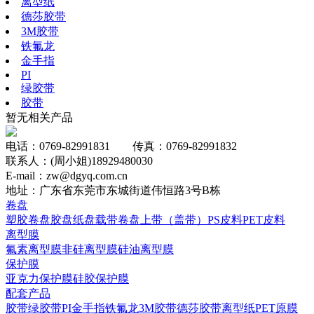
离型纸
德莎胶带
3M胶带
铁氟龙
金手指
PI
绿胶带
胶带
暂无相关产品
电话：0769-82991831 传真：0769-82991832
联系人：(周小姐)18929480030
E-mail：zw@dgyq.com.cn
地址：广东省东莞市东城街道伟恒路3号B栋
卷盘
塑胶卷盘
胶盘
纸盘
载带卷盘
上带（盖带）
PS皮料
PET皮料
离型膜
氟素离型膜
非硅离型膜
硅油离型膜
保护膜
亚克力保护膜
硅胶保护膜
配套产品
胶带
绿胶带
PI
金手指
铁氟龙
3M胶带
德莎胶带
离型纸
PET原膜