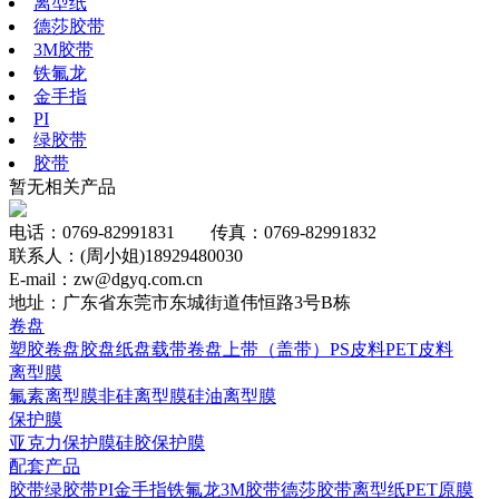
离型纸
德莎胶带
3M胶带
铁氟龙
金手指
PI
绿胶带
胶带
暂无相关产品
电话：0769-82991831 传真：0769-82991832
联系人：(周小姐)18929480030
E-mail：zw@dgyq.com.cn
地址：广东省东莞市东城街道伟恒路3号B栋
卷盘
塑胶卷盘
胶盘
纸盘
载带卷盘
上带（盖带）
PS皮料
PET皮料
离型膜
氟素离型膜
非硅离型膜
硅油离型膜
保护膜
亚克力保护膜
硅胶保护膜
配套产品
胶带
绿胶带
PI
金手指
铁氟龙
3M胶带
德莎胶带
离型纸
PET原膜