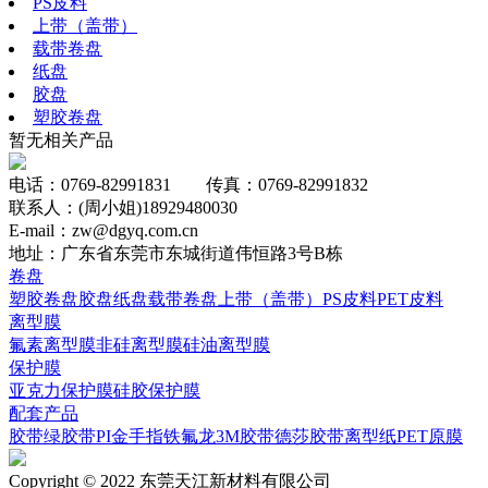
PS皮料
上带（盖带）
载带卷盘
纸盘
胶盘
塑胶卷盘
暂无相关产品
电话：0769-82991831 传真：0769-82991832
联系人：(周小姐)18929480030
E-mail：zw@dgyq.com.cn
地址：广东省东莞市东城街道伟恒路3号B栋
卷盘
塑胶卷盘
胶盘
纸盘
载带卷盘
上带（盖带）
PS皮料
PET皮料
离型膜
氟素离型膜
非硅离型膜
硅油离型膜
保护膜
亚克力保护膜
硅胶保护膜
配套产品
胶带
绿胶带
PI
金手指
铁氟龙
3M胶带
德莎胶带
离型纸
PET原膜
Copyright © 2022 东莞天江新材料有限公司