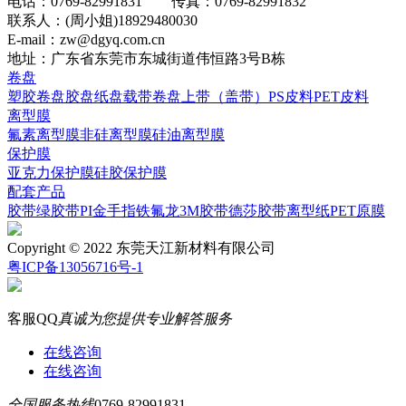
电话：0769-82991831 传真：0769-82991832
联系人：(周小姐)18929480030
E-mail：zw@dgyq.com.cn
地址：广东省东莞市东城街道伟恒路3号B栋
卷盘
塑胶卷盘
胶盘
纸盘
载带卷盘
上带（盖带）
PS皮料
PET皮料
离型膜
氟素离型膜
非硅离型膜
硅油离型膜
保护膜
亚克力保护膜
硅胶保护膜
配套产品
胶带
绿胶带
PI
金手指
铁氟龙
3M胶带
德莎胶带
离型纸
PET原膜
Copyright © 2022 东莞天江新材料有限公司
粤ICP备13056716号-1
客服QQ
真诚为您提供专业解答服务
在线咨询
在线咨询
全国服务热线
0769-82991831