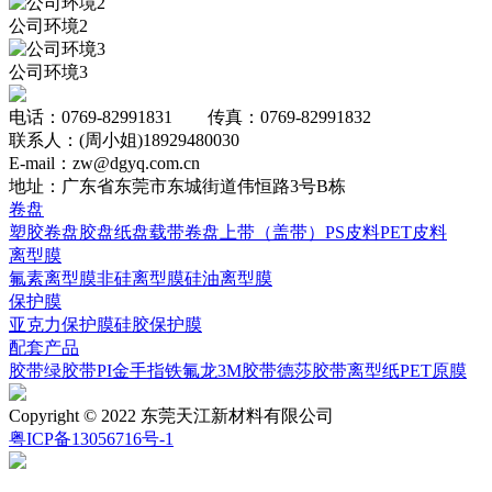
公司环境2
公司环境3
电话：0769-82991831 传真：0769-82991832
联系人：(周小姐)18929480030
E-mail：zw@dgyq.com.cn
地址：广东省东莞市东城街道伟恒路3号B栋
卷盘
塑胶卷盘
胶盘
纸盘
载带卷盘
上带（盖带）
PS皮料
PET皮料
离型膜
氟素离型膜
非硅离型膜
硅油离型膜
保护膜
亚克力保护膜
硅胶保护膜
配套产品
胶带
绿胶带
PI
金手指
铁氟龙
3M胶带
德莎胶带
离型纸
PET原膜
Copyright © 2022 东莞天江新材料有限公司
粤ICP备13056716号-1